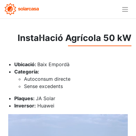
Instal·lació Agrícola 50 kW
Ubicació:
Baix Empordà
Categoría:
Autoconsum directe
Sense excedents
Plaques:
JA Solar
Inversor:
Huawei