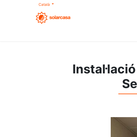
Català
Nosaltres
Autoconsum
Productes
S
Instal·laci
Se