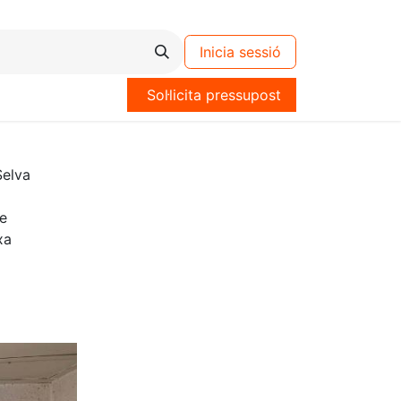
Inicia sessió
Sol·licita pressupost
Selva
e
xa