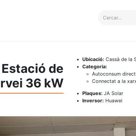
erveis
Projectes
Contacte
Ubicació:
Cassà de la 
ó Estació de
Categoria:
Autoconsum direct
rvei 36 kW
Connectat a la xar
Plaques:
JA Solar
Inversor:
Huawei