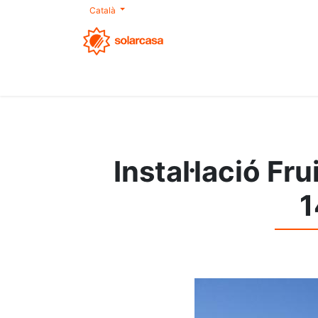
Català
Nosaltres
Autoconsum
Productes
S
Instal·lació Fr
1