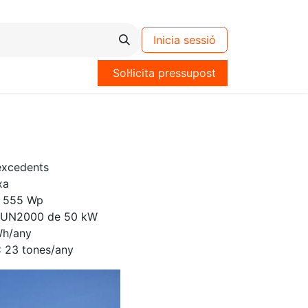
Inicia sessió
Sol·licita pressupost
xcedents
xa
 555 Wp
SUN2000 de 50 kW
Wh/any
:
23 tones/any