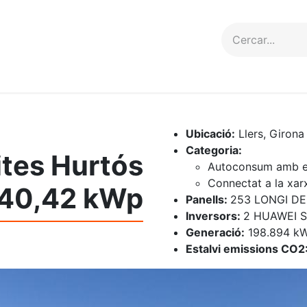
erveis
Projectes
Contacte
Ubicació:
Llers, Girona
Categoria:
uites Hurtós
Autoconsum amb e
Connectat a la xar
40,42 kWp
Panells:
253 LONGI DE
Inversors:
2 HUAWEI 
Generació:
198.894 k
Estalvi emissions CO2