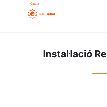
Català
Nosaltres
Autoconsum
Productes
S
Instal·lació R