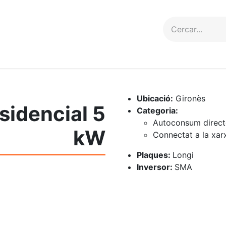
erveis
Projectes
Contacte
Ubicació:
Gironès
esidencial 5
Categoria:
Autoconsum direct
kW
Connectat a la xar
Plaques:
Longi
Inversor:
SMA