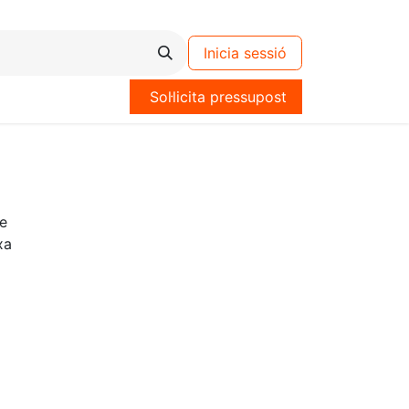
Inicia sessió
Sol·licita pressupost
e
xa