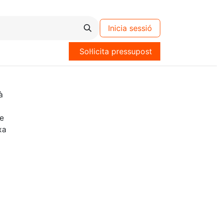
Inicia sessió
Sol·licita pressupost
à
e
xa