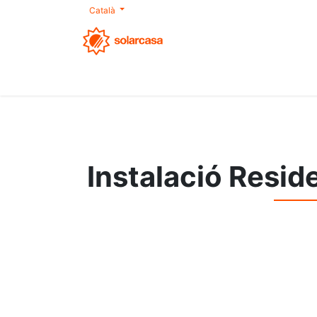
Català
Nosaltres
Autoconsum
Productes
S
Instalació Resid