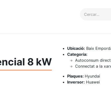
erveis
Projectes
Contacte
Ubicació:
Baix Empord
Categoria:
encial 8 kW
Autoconsum direct
Connectat a la xar
Plaques:
Hyundai
Inversor:
Huawei